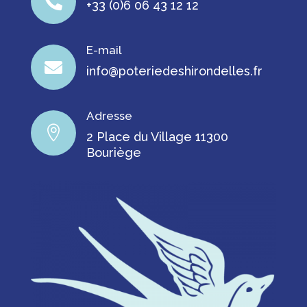

+33 (0)6 06 43 12 12
E-mail

info@poteriedeshirondelles.fr
Adresse

2 Place du Village 11300
Bouriège