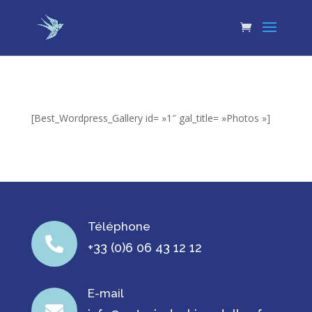
[Best_Wordpress_Gallery id= »1″ gal_title= »Photos »]
Téléphone

+33 (0)6 06 43 12 12
E-mail
